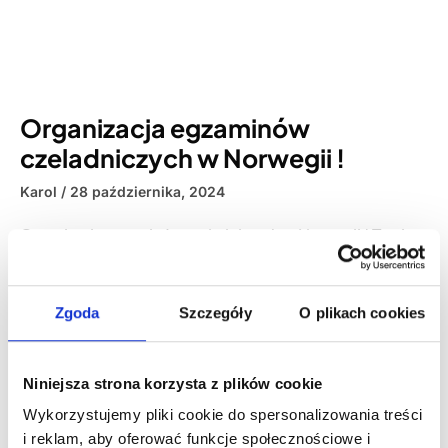
Organizacja egzaminów
czeladniczych w Norwegii !
Karol
28 października, 2024
Organizacja egzaminów czeladniczych w Norwegii ! Twoja
szansa na uznanie kwalifikacji zawodowych Norwegia
kładzie duży nacisk na wysoką jakość pracy i
wykwalifikowanych specjalistów. Dlatego uzyskanie
Zgoda
Szczegóły
O plikach cookies
certyfikatu czeladniczego (Fagbrev) jest kluczowym
krokiem dla każdego….
Niniejsza strona korzysta z plików cookie
READ MORE »
Wykorzystujemy pliki cookie do spersonalizowania treści
i reklam, aby oferować funkcje społecznościowe i