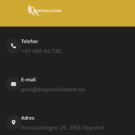
Telefon
+47 455 44 730
E-mail
post@daspesialistene.no
Adres
Hunstadvegen 29, 2166 Oppaker