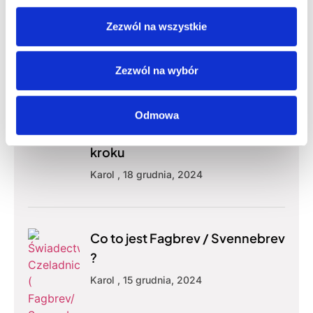
Zezwól na wszystkie
Ostatnie Wpisy
Zezwól na wybór
Jak zdobyć Fagbrev?
Odmowa
Praktyczny poradnik krok po
kroku
Karol
18 grudnia, 2024
Co to jest Fagbrev / Svennebrev
?
Karol
15 grudnia, 2024