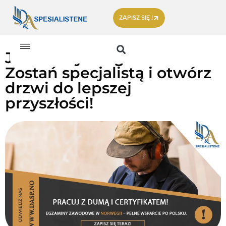
ZAPISZ SIĘ !
Jak zdobyć Fagbrev?
Zostań specjalistą i otwórz
drzwi do lepszej
przyszłości!