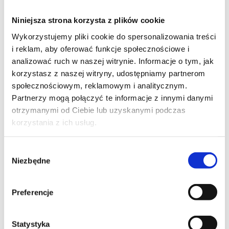
W Norwegii certyfikat możesz uzyskać w ponad
180 zawodach. Oto kilka najpopularniejszych:
Niniejsza strona korzysta z plików cookie
Cieśla (Tømrer)
– specjaliści od konstrukcji
Wykorzystujemy pliki cookie do spersonalizowania treści
i reklam, aby oferować funkcje społecznościowe i
drewnianych zawsze są na wagę złota.
analizować ruch w naszej witrynie. Informacje o tym, jak
Murarz
– budowanie solidnych fundamentów
korzystasz z naszej witryny, udostępniamy partnerom
wymaga potwierdzenia kwalifikacji.
społecznościowym, reklamowym i analitycznym.
Zbrojarz/Betoniarz
– stabilność konstrukcji w
Partnerzy mogą połączyć te informacje z innymi danymi
Twoich rękach.
otrzymanymi od Ciebie lub uzyskanymi podczas
korzystania z ich usług.
Stolarz
– precyzja i dbałość o detale w pracy z
drewnem.
Wybór
Dekarz
– specjalista od dachów to jeden z
Niezbędne
zgody
najbardziej poszukiwanych zawodów.
Hydraulik
– woda to życie, a Ty jesteś od niej
Preferencje
ekspertem.
Mechanik samochodowy
– nowoczesne auta
Statystyka
wymagają nowoczesnych umiejętności.