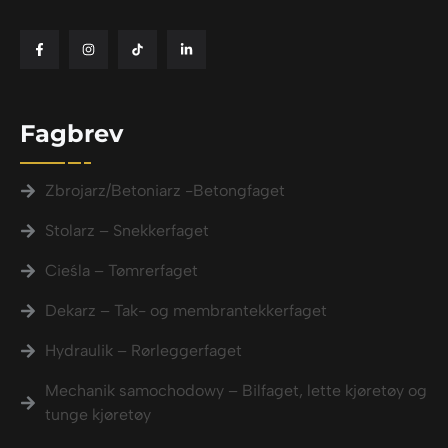
Fagbrev
Zbrojarz/Betoniarz -Betongfaget
Stolarz – Snekkerfaget
Cieśla – Tømrerfaget
Dekarz – Tak- og membrantekkerfaget
Hydraulik – Rørleggerfaget
Mechanik samochodowy – Bilfaget, lette kjøretøy og
tunge kjøretøy