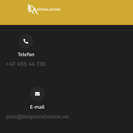
Telefon
+47 455 44 730
E-mail
post@daspesialistene.no