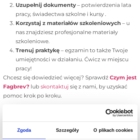
Uzupełnij dokumenty
– potwierdzenia lata
pracy, świadectwa szkolne i kursy .
Korzystaj z materiałów szkoleniowych
– u
nas znajdziesz profesjonalne materiały
szkoleniowe.
Trenuj praktykę
– egzamin to także Twoje
umiejętności w działaniu. Ćwicz w miejscu
pracy!
Chcesz się dowiedzieć więcej? Sprawdź
Czym jest
Fagbrev?
lub
skontaktuj
się z nami, by uzyskać
pomoc krok po kroku.
Jakie zawody dają
Fagbrev? Wybierz
swoją ścieżkę
Zgoda
Szczegóły
O plikach cookies