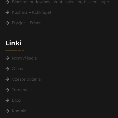
Blacharz budowlany -Ventilasjon- og blikkenslager
Kucharz – Kokkfaget
Fryzjer – Frisør
Linki
Nostryfikacja
O nas
Częste pytania
Terminy
Blog
Kontakt