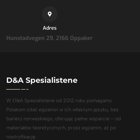
Adres
Hunstadvegen 29, 2166 Oppaker
D&A Spesialistene
W D&A Spesialistene od 2012 roku pomagamy
Polakom zdać egzamin w ich własnym języku, bez
bariery norweskiego, oferując pełne wsparcie – od
materiałów teoretycznych, przez egzamin, aż po
nostryfikację.