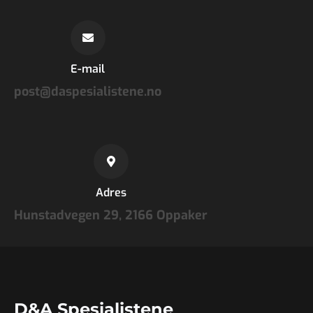
E-mail
post@daspesialistene.no
Adres
Hunstadvegen 29, 2166 Oppaker
D&A Spesialistene