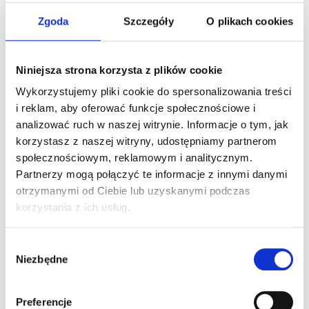
kładzie duży nacisk na wysoką jakość pracy i
Zgoda
Szczegóły
O plikach cookies
wykwalifikowanych specjalistów. Dlatego uzyskanie
certyfikatu czeladniczego (Fagbrev) jest kluczowym
krokiem dla każdego….
Niniejsza strona korzysta z plików cookie
Wykorzystujemy pliki cookie do spersonalizowania treści
READ MORE »
i reklam, aby oferować funkcje społecznościowe i
analizować ruch w naszej witrynie. Informacje o tym, jak
korzystasz z naszej witryny, udostępniamy partnerom
społecznościowym, reklamowym i analitycznym.
Partnerzy mogą połączyć te informacje z innymi danymi
Wyszukaj
otrzymanymi od Ciebie lub uzyskanymi podczas
korzystania z ich usług.
Wybór
Niezbędne
zgody
Preferencje