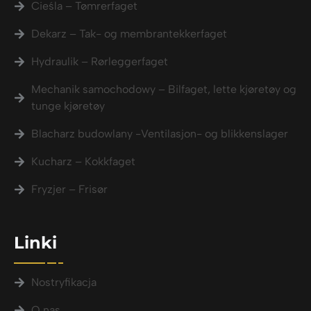
Cieśla – Tømrerfaget
Dekarz – Tak- og membrantekkerfaget
Hydraulik – Rørleggerfaget
Mechanik samochodowy – Bilfaget, lette kjøretøy og
tunge kjøretøy
Blacharz budowlany -Ventilasjon- og blikkenslager
Kucharz – Kokkfaget
Fryzjer – Frisør
Linki
Nostryfikacja
O nas