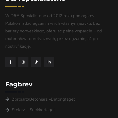
W D&A Spesialistene od 2012 roku pomagamy
Polakom zdać egzamin w ich własnym języku, bez
bariery norweskiego, oferując pełne wsparcie – od
materiałów teoretycznych, przez egzamin, aż po
nostryfikację.
Fagbrev
Zbrojarz/Betoniarz -Betongfaget
Stolarz – Snekkerfaget